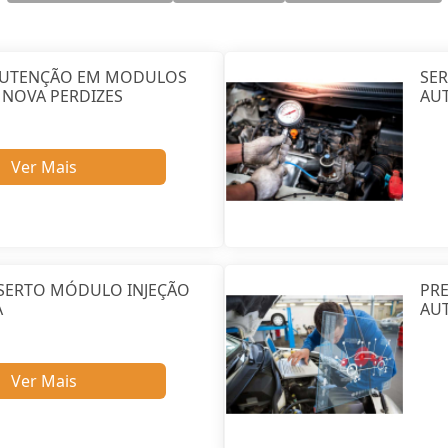
NUTENÇÃO EM MODULOS
SE
NOVA PERDIZES
AU
Ver Mais
SERTO MÓDULO INJEÇÃO
PR
A
AU
Ver Mais