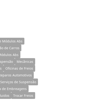
e Módulos Abs
o de Carros
Módulos Abs
spensão
Mecânicas
s
Oficinas de Freios
Reparos Automotivos
Serviços de Suspensão
a de Embreagens
Fluidos
Trocar Freios