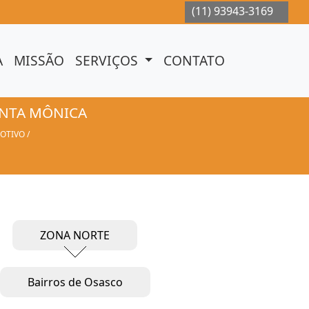
(11) 93943-3169
(11) 93943-3169
(11) 93943-3169
(11) 
A
MISSÃO
SERVIÇOS
CONTATO
ANTA MÔNICA
OTIVO
ZONA NORTE
Bairros de Osasco