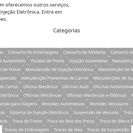
 oferecemos outros serviços,
njeção Eletrônica. Entre em
es.
Categorias
as
Conserto de Embreagens
Conserto de Módulos
Conserto d
e Automóveis
Fluidos de Freios
Injeção Automotiva
Manutençã
 de Freios
Manutenção de Injeção Eletrônica
Manutenção de 
spensão
Manutenção Preventiva de Carros
Manutenções de Su
 de Carros
Oficina Mecânica
Oficinas Auto
Oficinas Automotiva
Eletrônica
Oficinas Mecânicas
Oficinas Mecânicas e Elétricas
visão para Viagens
Revisões Automotivas
Revisões Veiculares
cos
Sistema de Injeção Eletrônica
Suspensão de Veiculos
Troc
eios
Troca de Freios
Troca de óleo dos Freios
Troca de óleo e 
Trocas de Embreagem
Trocas de óleo
Trocas de Suspensão